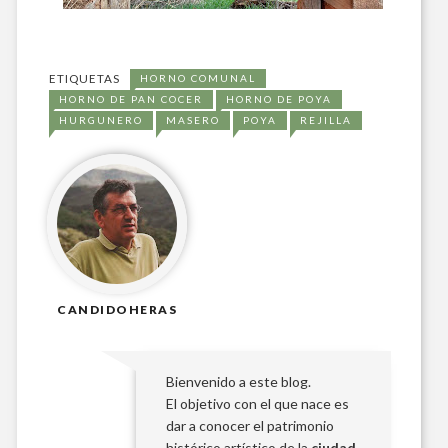
ETIQUETAS
HORNO COMUNAL
HORNO DE PAN COCER
HORNO DE POYA
HURGUNERO
MASERO
POYA
REJILLA
CANDIDOHERAS
Bienvenido a este blog.
El objetivo con el que nace es
dar a conocer el patrimonio
histórico artístico de la
ciudad