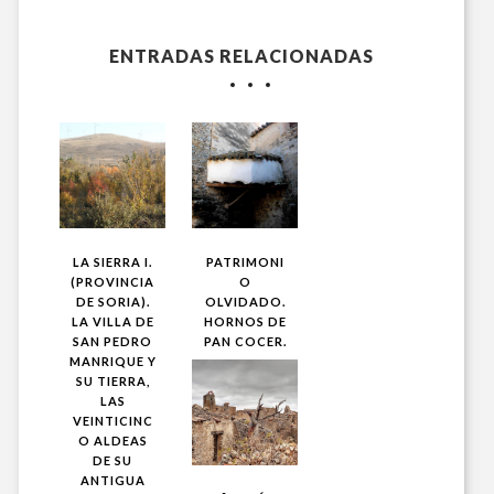
ENTRADAS RELACIONADAS
LA SIERRA I.
PATRIMONI
(PROVINCIA
O
DE SORIA).
OLVIDADO.
LA VILLA DE
HORNOS DE
SAN PEDRO
PAN COCER.
MANRIQUE Y
SU TIERRA,
LAS
VEINTICINC
O ALDEAS
DE SU
ANTIGUA