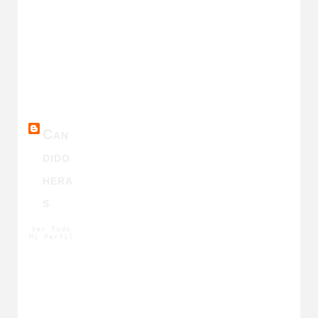
DAT
OS
PERSO
NALES
Can
Dido
Hera
S
Ver Todo
Mi Perfil
CON
TACTO