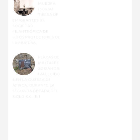
MUEDRA
(SORIA)
TIERRA DE
EMIGRANTES (I).
SOCIEDAD
FILANTRÓPICA DE
HIJOS PROTECTORES DE
LA MUEDRA.
PLACAS DE
MILITARES
SORIANOS
FALLECIDO
S EN LA GUERRA DE
ÁFRICA, DURANTE LA
SEGUNDA DÉCADA DEL
SIGLO XX. (III).
DAT
OS
PERSO
NALES