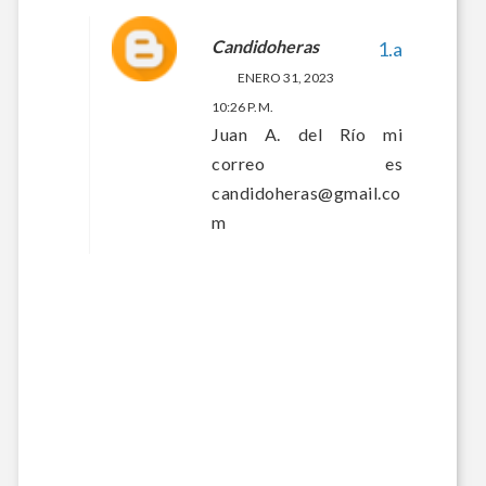
Candidoheras
ENERO 31, 2023
10:26 P. M.
Juan A. del Río mi
correo es
candidoheras@gmail.co
m